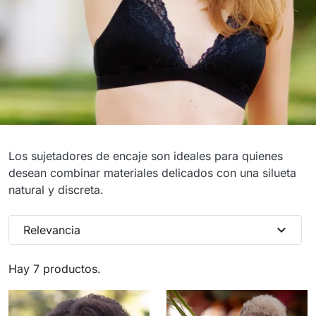
Sujetadores de encaje
Los sujetadores de encaje son ideales para quienes
desean combinar materiales delicados con una silueta
para pecho pequeño
natural y discreta.
expand_more
Relevancia
Hay 7 productos.