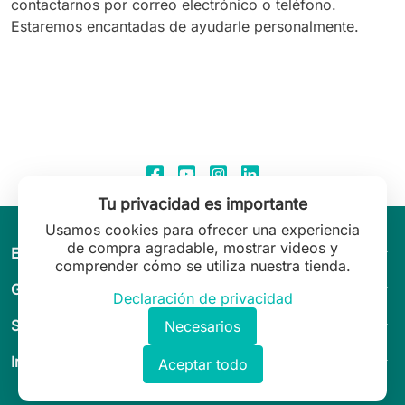
contactarnos por correo electrónico o teléfono.
Estaremos encantadas de ayudarle personalmente.
Tu privacidad es importante
Usamos cookies para ofrecer una experiencia
de compra agradable, mostrar videos y
arrow_drop_down
El mundo de Leilani Lingerie
comprender cómo se utiliza nuestra tienda.
arrow_drop_down
Guía & asesoramiento
Declaración de privacidad
arrow_drop_down
Servicio al Cliente
Necesarios
arrow_drop_down
Información legal
Aceptar todo