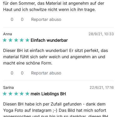
für den Sommer, das Material ist angenehm auf der
Haut und ich schwitze nicht wenn ich ihn trage.
0
0
Reportar abuso
Anna
28/9/21, 10:33
★★★★★
★★★★★
Einfach wunderbar
Dieser BH ist einfach wunderbar! Er sitzt perfekt, das
material fühlt sich sehr weich und angenehm an und
macht eine schöne Form.
0
0
Reportar abuso
Sarina
22/6/21, 17:16
★★★★★
★★★★★
mein Lieblings BH
Diesen BH habe ich per Zufall gefunden - dank dem
Yoga Foto auf Instagram ;-) Das Bild hat mich sofort
angesprochen und nun bin ich so dankbar, diesen BH