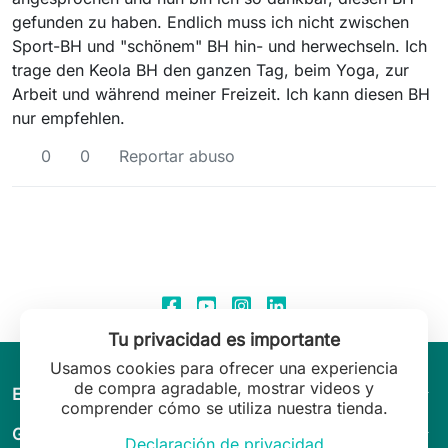
gefunden zu haben. Endlich muss ich nicht zwischen
Sport-BH und "schönem" BH hin- und herwechseln. Ich
trage den Keola BH den ganzen Tag, beim Yoga, zur
Arbeit und während meiner Freizeit. Ich kann diesen BH
nur empfehlen.
0
0
Reportar abuso
Tu privacidad es importante
Usamos cookies para ofrecer una experiencia
de compra agradable, mostrar videos y
arrow_drop_down
El mundo de Leilani Lingerie
comprender cómo se utiliza nuestra tienda.
arrow_drop_down
Guía & asesoramiento
Declaración de privacidad