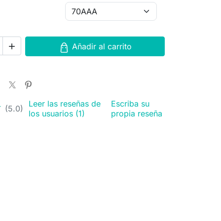
Añadir al carrito

Leer las reseñas de
Escriba su
★
★
(5.0)
los usuarios (1)
propia reseña