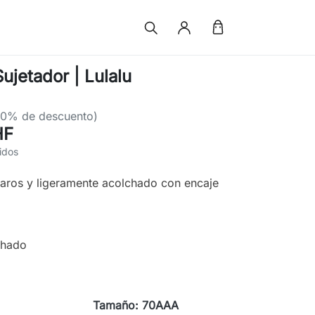
ujetador | Lulalu
60% de descuento)
HF
idos
 aros y ligeramente acolchado con encaje
chado
Tamaño: 70AAA