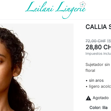
CALLIA S
72,00 CHF
(
28,80 C
Impuestos inclu
Sujetador sin
floral
• sin aros
• ligero acol

Agotado
Color: lila