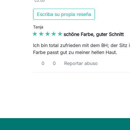
(5.0)
Escriba su propia reseña
Tanja
★★★★★
★★★★★
schöne Farbe, guter Schnitt
Ich bin total zufrieden mit dem BH; der Sitz
Farbe passt gut zu meiner hellen Haut.
0
0
Reportar abuso