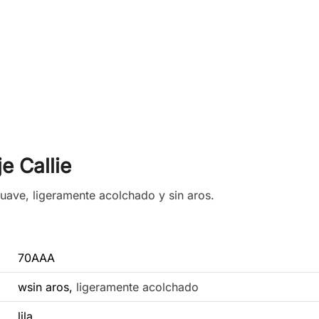
e Callie
suave, ligeramente acolchado y sin aros.
70AAA
wsin aros,
ligeramente acolchado
lila