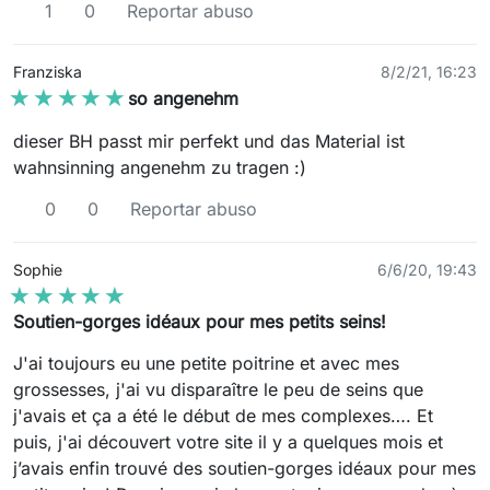
1
0
Reportar abuso
Franziska
8/2/21, 16:23
★★★★★
★★★★★
so angenehm
dieser BH passt mir perfekt und das Material ist
wahnsinning angenehm zu tragen :)
0
0
Reportar abuso
Sophie
6/6/20, 19:43
★★★★★
★★★★★
Soutien-gorges idéaux pour mes petits seins!
J'ai toujours eu une petite poitrine et avec mes
grossesses, j'ai vu disparaître le peu de seins que
j'avais et ça a été le début de mes complexes…. Et
puis, j'ai découvert votre site il y a quelques mois et
j’avais enfin trouvé des soutien-gorges idéaux pour mes