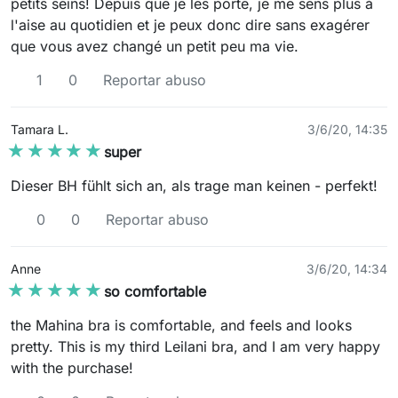
petits seins! Depuis que je les porte, je me sens plus à
l'aise au quotidien et je peux donc dire sans exagérer
que vous avez changé un petit peu ma vie.
1
0
Reportar abuso
Tamara L.
3/6/20, 14:35
★★★★★
★★★★★
super
Dieser BH fühlt sich an, als trage man keinen - perfekt!
0
0
Reportar abuso
Anne
3/6/20, 14:34
★★★★★
★★★★★
so comfortable
the Mahina bra is comfortable, and feels and looks
pretty. This is my third Leilani bra, and I am very happy
with the purchase!