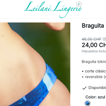
Braguita 
48,00 CHF
(
24,00 C
Impuestos inclu
Braguita bikin
• corte clási
• reversible 

Disponibl
Color: azul
azul