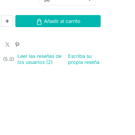
Añadir al carrito

Leer las reseñas de
Escriba su
★
★
(5.0)
los usuarios (2)
propia reseña