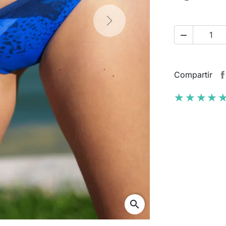
Next

Compartir
★★★★
★★★★
search