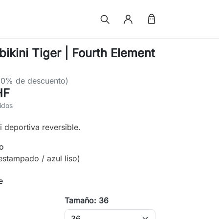
bikini Tiger | Fourth Element
50% de descuento)
HF
idos
i deportiva reversible.
co
(estampado / azul liso)
e
Tamaño: 36