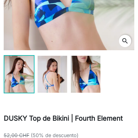
search
DUSKY Top de Bikini | Fourth Element
52,00 CHF
(50% de descuento)