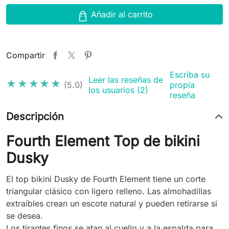
Añadir al carrito
Compartir
Escriba su
Leer las reseñas de
★★★★★
★★★★★
(5.0)
propia
los usuarios (2)
reseña
Descripción
Fourth Element Top de bikini
Dusky
El top bikini Dusky de Fourth Element tiene un corte
triangular clásico con ligero relleno. Las almohadillas
extraíbles crean un escote natural y pueden retirarse si
se desea.
Los tirantes finos se atan al cuello y a la espalda para