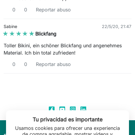
0
0
Reportar abuso
Sabine
22/5/20, 21:47
★★★★★
★★★★★
Blickfang
Toller Bikini, ein schöner Blickfang und angenehmes
Material. Ich bin total zufrieden!
0
0
Reportar abuso
Tu privacidad es importante
Usamos cookies para ofrecer una experiencia
de compra agradable, mostrar videos y