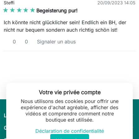
Steffi
20/09/2023 14:05
★★★★★
★★★★★
Begeisterung pur!
Ich könnte nicht glücklicher sein! Endlich ein BH, der
nicht nur bequem sondern auch richtig schön ist!
0
0
Signaler un abus
Votre vie privée compte
Nous utilisons des cookies pour offrir une
expérience d'achat agréable, afficher des
vidéos et comprendre comment notre
arrow_drop_down
L’univers de Leilani Lingerie
boutique est utilisée.
arrow_drop_down
Guide & conseils
Déclaration de confidentialité