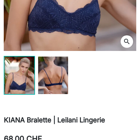
search
KIANA Bralette | Leilani Lingerie
68,00 CHF