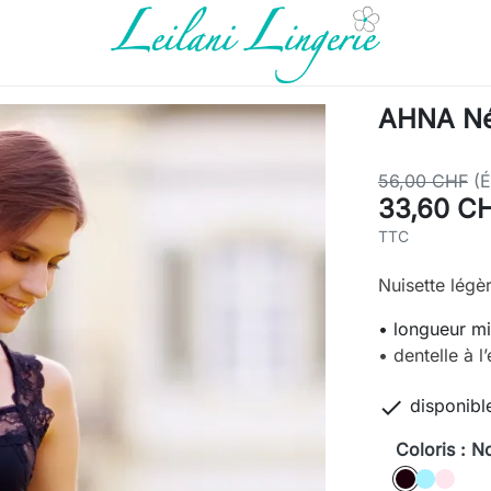
AHNA Nég
56,00 CHF
(
33,60 C
TTC
Nuisette légè
• longueur mi
• dentelle à l’

disponibl
Coloris : No
Noir
Mojito
rose