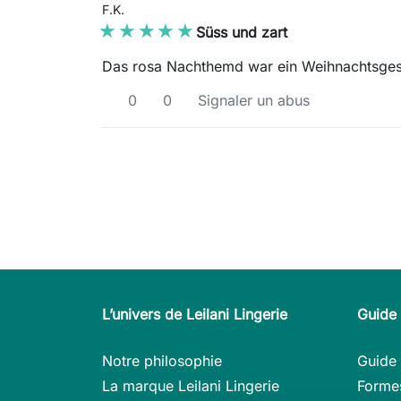
F.K.
★★★★★
★★★★★
Süss und zart
Das rosa Nachthemd war ein Weihnachtsgesche
0
0
Signaler un abus
L’univers de Leilani Lingerie
Guide 
Notre philosophie
Guide 
La marque Leilani Lingerie
Forme