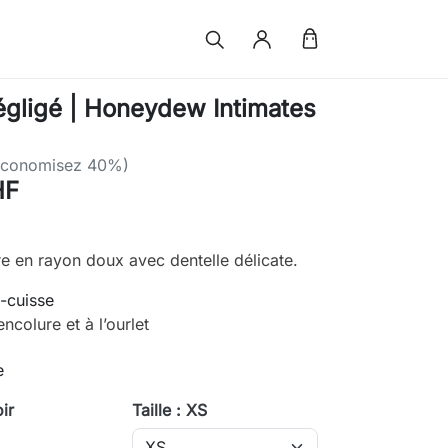
ligé | Honeydew Intimates
Économisez 40%)
HF
re en rayon doux avec dentelle délicate.
-cuisse
encolure et à l’ourlet
e
ir
Taille : XS