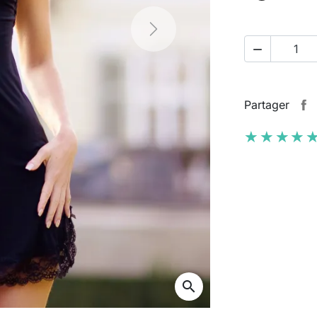
Next

Partager
★★★★
★★★★
search