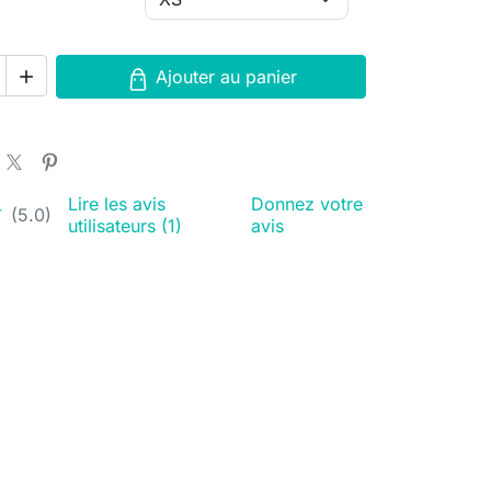
Ajouter au panier

Lire les avis
Donnez votre
★
★
(5.0)
utilisateurs (1)
avis