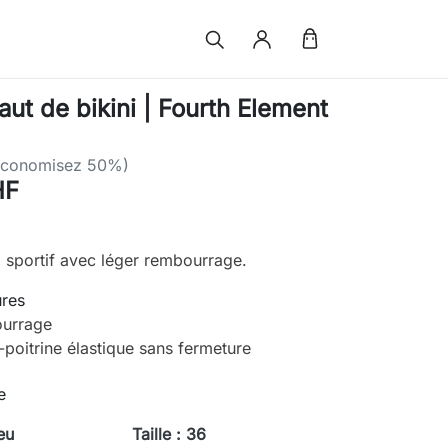
ut de bikini | Fourth Element
Économisez 50%)
HF
i sportif avec léger rembourrage.
ures
ourrage
poitrine élastique sans fermeture
e
eu
Taille : 36