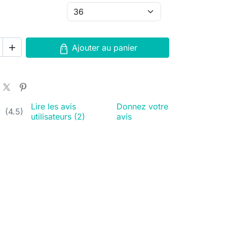
Ajouter au panier

Lire les avis
Donnez votre
★
★
(4.5)
utilisateurs (2)
avis