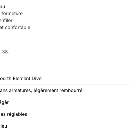
eau
s fermeture
nfiler
et confortable
et 38.
ourth Element Dive
sans armatures, légèrement rembourré
égèr
as réglables
leu