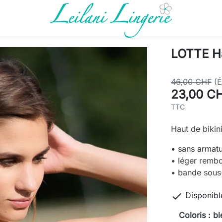
LOTTE Ha
46,00 CHF
(
23,00 C
TTC
Haut de bikin
• sans armat
• léger remb
• bande sous-

Disponibl
Coloris : bl