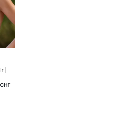
r |
 CHF