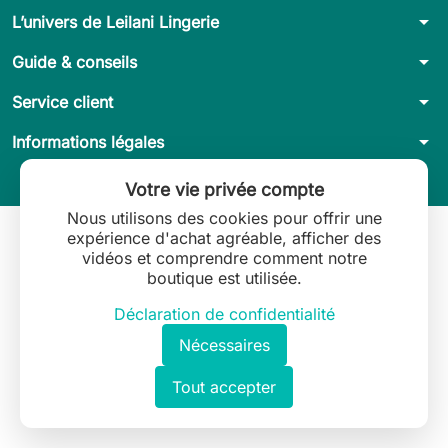
arrow_drop_down
L’univers de Leilani Lingerie
arrow_drop_down
Guide & conseils
arrow_drop_down
Service client
arrow_drop_down
Informations légales
Votre vie privée compte
Nous utilisons des cookies pour offrir une
expérience d'achat agréable, afficher des
vidéos et comprendre comment notre
boutique est utilisée.
Déclaration de confidentialité
Nécessaires
Tout accepter