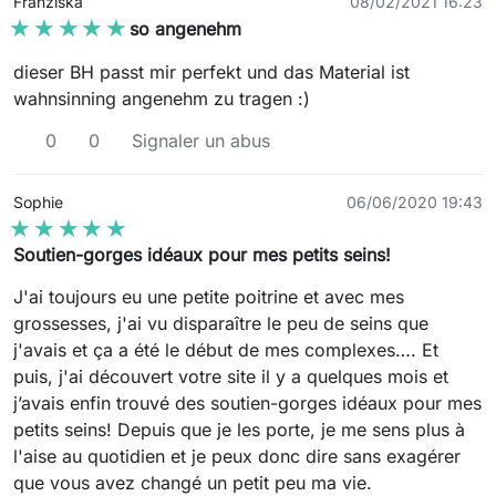
Franziska
08/02/2021 16:23
★★★★★
★★★★★
so angenehm
dieser BH passt mir perfekt und das Material ist
wahnsinning angenehm zu tragen :)
0
0
Signaler un abus
Sophie
06/06/2020 19:43
★★★★★
★★★★★
Soutien-gorges idéaux pour mes petits seins!
J'ai toujours eu une petite poitrine et avec mes
grossesses, j'ai vu disparaître le peu de seins que
j'avais et ça a été le début de mes complexes…. Et
puis, j'ai découvert votre site il y a quelques mois et
j’avais enfin trouvé des soutien-gorges idéaux pour mes
petits seins! Depuis que je les porte, je me sens plus à
l'aise au quotidien et je peux donc dire sans exagérer
que vous avez changé un petit peu ma vie.