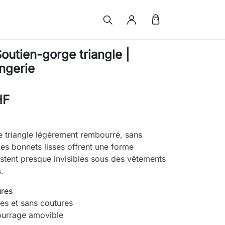
utien-gorge triangle |
ingerie
HF
 triangle légèrement rembourré, sans
s bonnets lisses offrent une forme
restent presque invisibles sous des vêtements
.
ures
ses et sans coutures
ourrage amovible