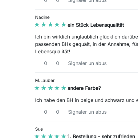
0
0
Signaler un abus
Nadine
★★★★★
★★★★★
ein Stück Lebensqualität
Ich bin wirklich unglaublich glücklich darübe
passenden BHs gequält, in der Annahme, für 
Lebensqualität!
0
0
Signaler un abus
M.Lauber
★★★★★
★★★★★
andere Farbe?
Ich habe den BH in beige und schwarz und er
0
0
Signaler un abus
Sue
★★★★★
★★★★★
1. Bestellung - sehr zufrieden