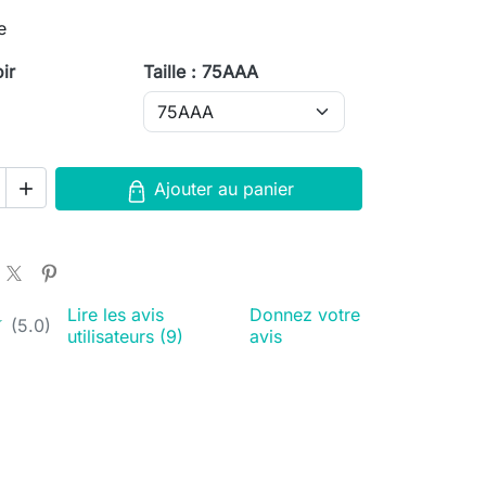
e
ir
Taille : 75AAA
e
aux
Ajouter au panier

Lire les avis
Donnez votre
★
★
(5.0)
utilisateurs (9)
avis