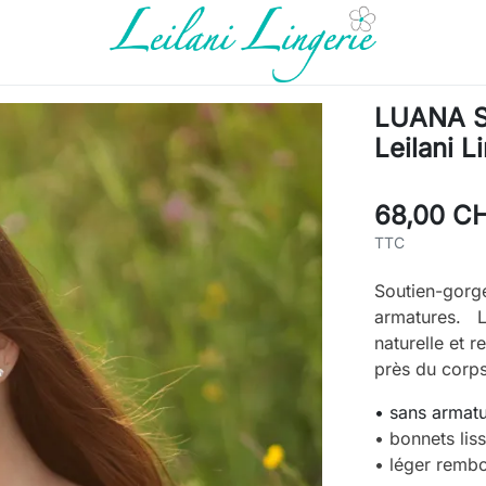
LUANA So
Leilani L
68,00 C
TTC
Soutien-gorge
armatures. Le
naturelle et 
près du corps
• sans armat
• bonnets lis
• léger remb