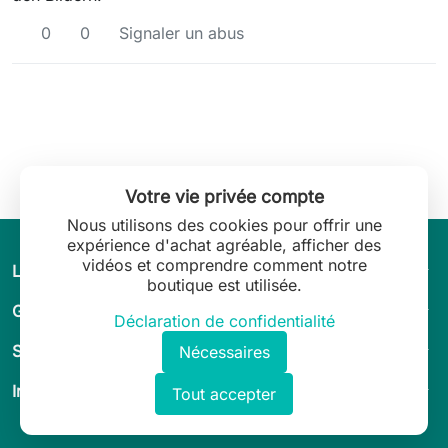
0
0
Signaler un abus
Votre vie privée compte
Nous utilisons des cookies pour offrir une
expérience d'achat agréable, afficher des
vidéos et comprendre comment notre
arrow_drop_down
L’univers de Leilani Lingerie
boutique est utilisée.
arrow_drop_down
Guide & conseils
Déclaration de confidentialité
arrow_drop_down
Service client
Nécessaires
arrow_drop_down
Informations légales
Tout accepter