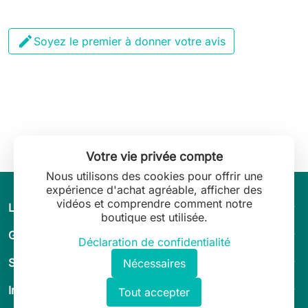

Soyez le premier à donner votre avis
Votre vie privée compte
Nous utilisons des cookies pour offrir une
expérience d'achat agréable, afficher des
vidéos et comprendre comment notre
arrow_drop_down
L’univers de Leilani Lingerie
boutique est utilisée.
arrow_drop_down
Guide & conseils
Déclaration de confidentialité
arrow_drop_down
Service client
Nécessaires
arrow_drop_down
Informations légales
Tout accepter