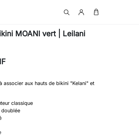
kini MOANI vert | Leilani
HF
à associer aux hauts de bikini "Kelani" et
uteur classique
t doublée
é
e