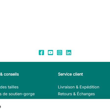
& conseils
Service client
des tailles
Livraison & Expédition
s de soutien-gorge
Retours & Échanges
ls d’entretien
Modes de paiement
e
s en détail
Mon compte