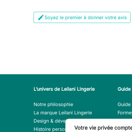

Soyez le premier à donner votre avis
L’univers de Leilani Lingerie
Guide 
Notre philosophie
Guide 
La marque Leilani Lingerie
Forme
Design & développement
Consei
Votre vie privée compt
Histoire personnel
Modèle