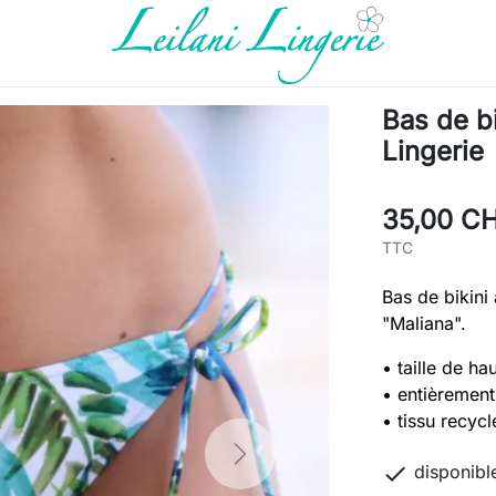
Bas de bi
Lingerie
35,00 C
TTC
Bas de bikini 
"Maliana".
•
taille de ha
•
entièremen
• tissu recycl
Next

disponibl