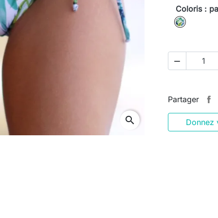
Coloris : p
palmier

Partager
search
Donnez v