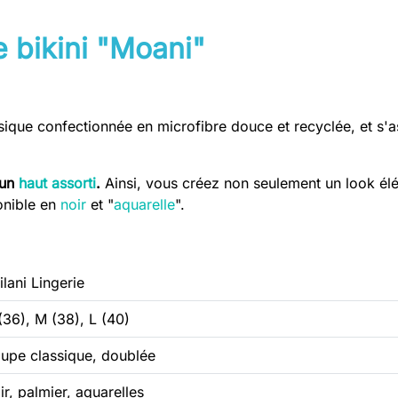
e bikini "Moani"
ssique confectionnée en microfibre douce et recyclée, et s'
 un
haut assorti
.
Ainsi, vous créez non seulement un look él
onible en
noir
et "
aquarelle
".
ilani Lingerie
(36), M (38), L (40)
upe classique, doublée
ir, palmier, aquarelles