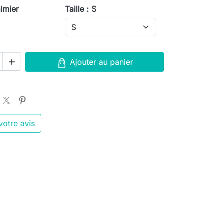
almier
Taille : S
Ajouter au panier

otre avis