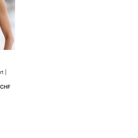
t |
 CHF