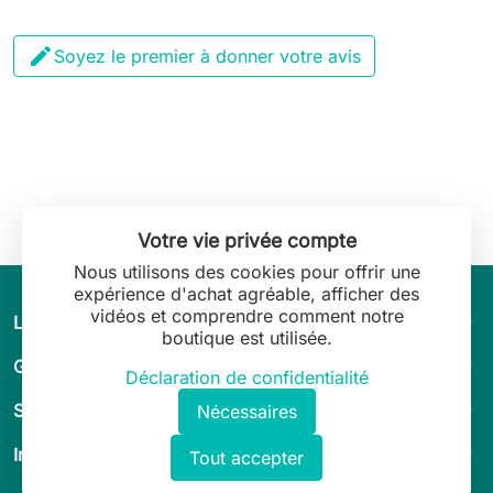

Soyez le premier à donner votre avis
Votre vie privée compte
Nous utilisons des cookies pour offrir une
expérience d'achat agréable, afficher des
vidéos et comprendre comment notre
arrow_drop_down
L’univers de Leilani Lingerie
boutique est utilisée.
arrow_drop_down
Guide & conseils
Déclaration de confidentialité
arrow_drop_down
Service client
Nécessaires
arrow_drop_down
Informations légales
Tout accepter