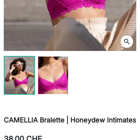
search
CAMELLIA Bralette | Honeydew Intimates
38,00 CHF