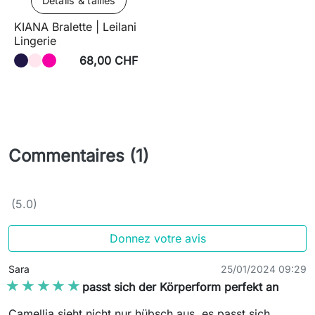
Détails & tailles
KIANA Bralette | Leilani
Lingerie
68,00 CHF
Commentaires (1)
(5.0)
Donnez votre avis
Sara
25/01/2024 09:29
★★★★★
★★★★★
passt sich der Körperform perfekt an
Camellia sieht nicht nur hübsch aus, es passt sich