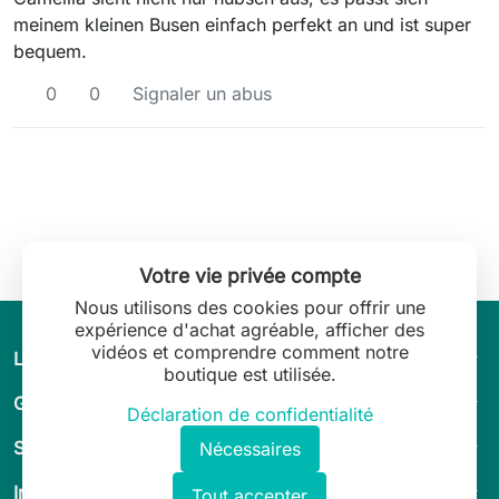
meinem kleinen Busen einfach perfekt an und ist super
bequem.
0
0
Signaler un abus
Votre vie privée compte
Nous utilisons des cookies pour offrir une
expérience d'achat agréable, afficher des
vidéos et comprendre comment notre
arrow_drop_down
L’univers de Leilani Lingerie
boutique est utilisée.
arrow_drop_down
Guide & conseils
Déclaration de confidentialité
arrow_drop_down
Service client
Nécessaires
arrow_drop_down
Informations légales
Tout accepter