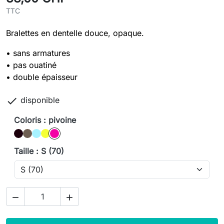
TTC
Bralettes en dentelle douce, opaque.
• sans armatures
• pas ouatiné
• double épaisseur

disponible
Coloris : pivoine
Noir
Chocolat
Mojito
citron
pivoine
Taille : S (70)

