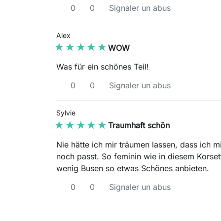
0
0
Signaler un abus
Alex
★★★★★
★★★★★
WOW
Was für ein schönes Teil!
0
0
Signaler un abus
Sylvie
★★★★★
★★★★★
Traumhaft schön
Nie hätte ich mir träumen lassen, dass ich
noch passt. So feminin wie in diesem Korsett
wenig Busen so etwas Schönes anbieten.
0
0
Signaler un abus