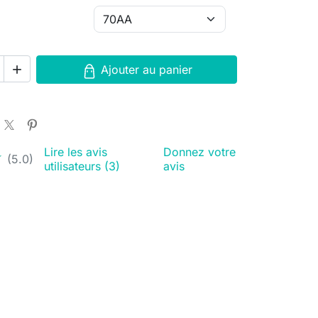
Ajouter au panier

Lire les avis
Donnez votre
★
★
(5.0)
utilisateurs (3)
avis