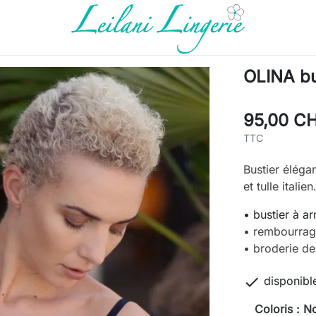
OLINA bus
95,00 C
TTC
Bustier éléga
et tulle italien
• bustier à a
• rembourrag
• broderie de

disponibl
Coloris : No