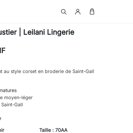
tier | Leilani Lingerie
HF
nt au style corset en broderie de Saint-Gall
.
rmatures
e moyen-léger
 Saint-Gall
e
ir
Taille : 70AA