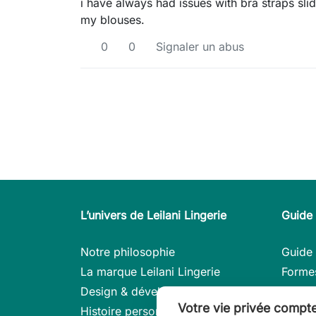
i have always had issues with bra straps slid
my blouses.
0
0
Signaler un abus
L’univers de Leilani Lingerie
Guide 
Notre philosophie
Guide 
La marque Leilani Lingerie
Forme
Design & développement
Consei
Votre vie privée compt
Histoire personnel
Modèle