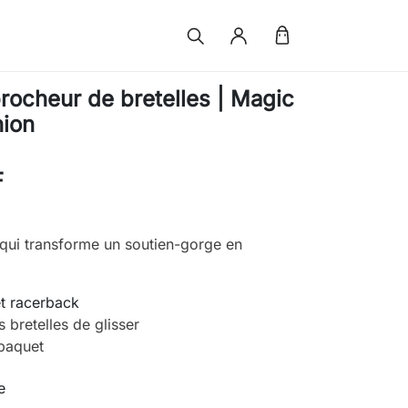
procheur de bretelles | Magic
ion
F
 qui transforme un soutien-gorge en
et racerback
 bretelles de glisser
 paquet
e