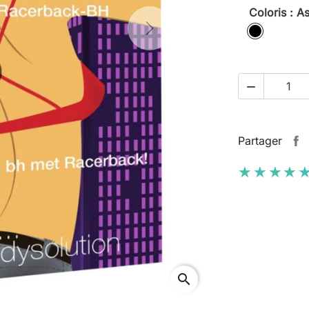
Coloris : As
Assorti
Next

Partager
★★★★
★★★★
search