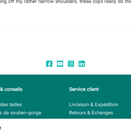
ing off my rather narrow shoulders. these clips really do th
& conseils
Service client
des tailles
Livraison & Expédition
s de soutien-gorge
Retours & Échanges
ls d’entretien
Modes de paiement
e
s en détail
Mon compte