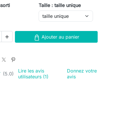
sorti
Taille : taille unique
Ajouter au panier

Lire les avis
Donnez votre
★
★
(5.0)
utilisateurs (1)
avis