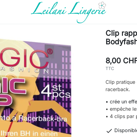
Clip rap
Bodyfash
8,00 CH
TTC
Clip pratique
racerback.
• crée un eff
• empêche les
• 4 clips par

Disponibl