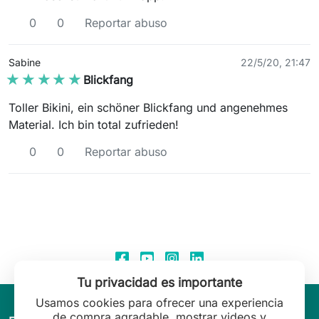
0
0
Reportar abuso
Sabine
22/5/20, 21:47
★★★★★
★★★★★
Blickfang
Toller Bikini, ein schöner Blickfang und angenehmes
Material. Ich bin total zufrieden!
0
0
Reportar abuso
Tu privacidad es importante
Usamos cookies para ofrecer una experiencia
de compra agradable, mostrar videos y