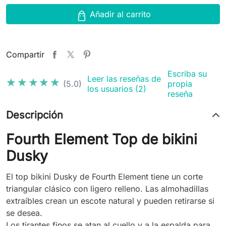
Añadir al carrito
Compartir
Escriba su
Leer las reseñas de
★★★★★
★★★★★
(5.0)
propia
los usuarios (2)
reseña
Descripción
Fourth Element Top de bikini
Dusky
El top bikini Dusky de Fourth Element tiene un corte
triangular clásico con ligero relleno. Las almohadillas
extraíbles crean un escote natural y pueden retirarse si
se desea.
Los tirantes finos se atan al cuello y a la espalda para