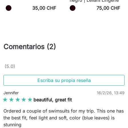
35,00 CHF
75,00 CHF
Comentarios (2)
(5.0)
Escriba su propia reseña
Jennifer
16/2/26, 13:49
★★★★★
★★★★★
beautiful, great fit
Ordered a couple of swimsuits for my trip. This one has
the best fit, feel light and soft, color (blue leaves) is
stunning