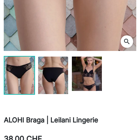
search
ALOHI Braga | Leilani Lingerie
38,00 CHF