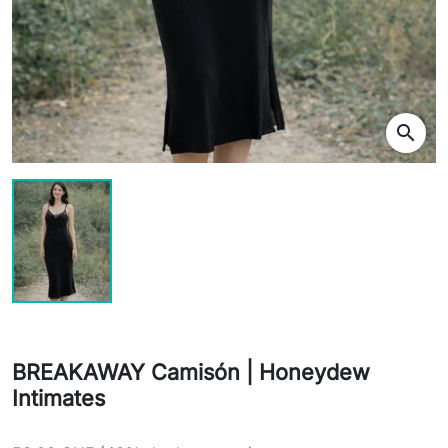
search
BREAKAWAY Camisón | Honeydew
Intimates