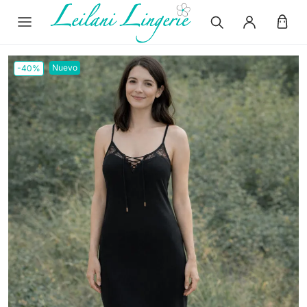
Nuevo
-40%