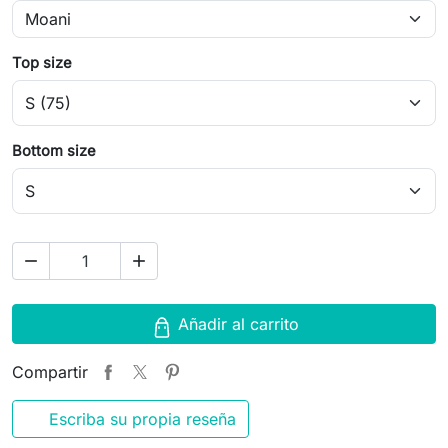
Top size
Bottom size
remove
add
Añadir al carrito
Compartir
Escriba su propia reseña