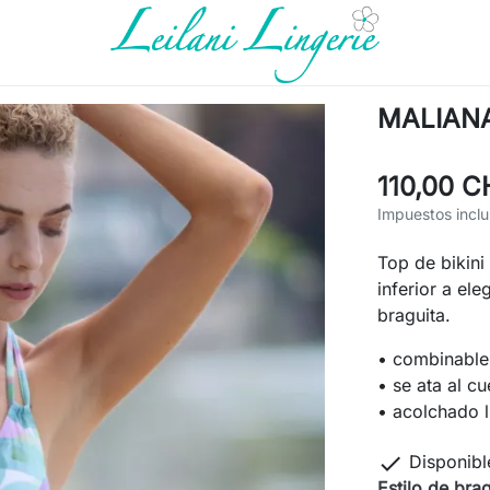
MALIANA 
110,00 C
Impuestos inclu
Top de bikini
inferior a ele
braguita.
• combinable
• se ata al cu
• acolchado l

Disponibl
Estilo de bra