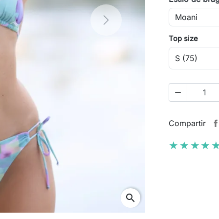
Next
Top size
remove
Compartir
★★★★
★★★★
search