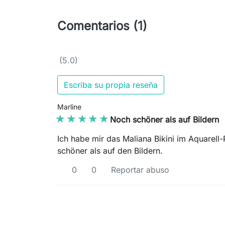
Comentarios (1)
(5.0)
Escriba su propia reseña
Marline
★★★★★
★★★★★
Noch schöner als auf Bildern
Ich habe mir das Maliana Bikini im Aquarell
schöner als auf den Bildern.
0
0
Reportar abuso