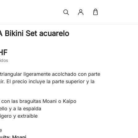
Bikini Set acuarelo
HF
idos
 triangular ligeramente acolchado con parte
gir. El precio incluye la parte superior y la
 con las braguitas Moani o Kaipo
ello y a la espalda
igero y extraíble
e
guita: Moani