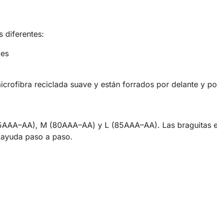
 diferentes:
les
ofibra reciclada suave y están forrados por delante y por
 (75AAA–AA), M (80AAA–AA) y L (85AAA–AA). Las braguitas es
 ayuda paso a paso.