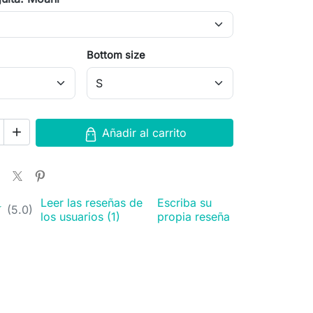
Bottom size
add
Añadir al carrito
Leer las reseñas de
Escriba su
★
★
(5.0)
los usuarios (1)
propia reseña