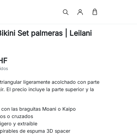
kini Set palmeras | Leilani
HF
idos
 triangular ligeramente acolchado con parte
gir. El precio incluye la parte superior y la
 con las braguitas Moani o Kaipo
ctos o cruzados
igero y extraíble
spirables de espuma 3D spacer