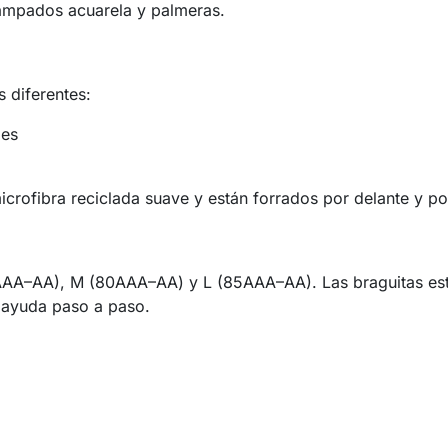
tampados acuarela y palmeras.
 diferentes:
les
ofibra reciclada suave y están forrados por delante y por
75AAA–AA), M (80AAA–AA) y L (85AAA–AA). Las braguitas está
 ayuda paso a paso.