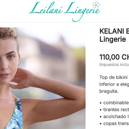
KELANI Bi
Lingerie
110,00 C
Impuestos inclu
Top de bikini
inferior a ele
braguita.
• combinable
• tirantes re
• acolchado l
• copas tran