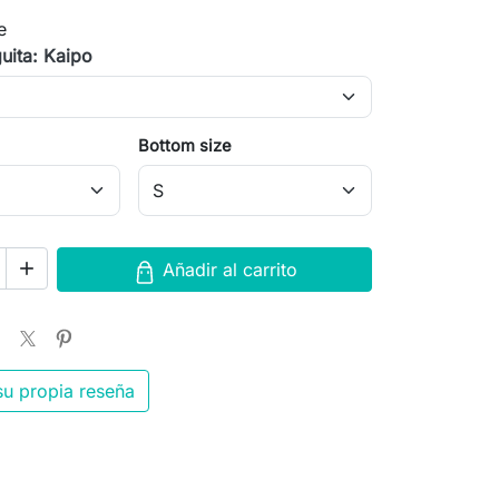
e
guita: Kaipo
Bottom size
add
Añadir al carrito
su propia reseña