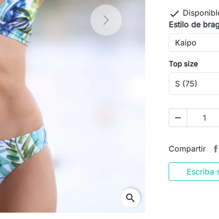

Disponibl
Next
Estilo de bra
Top size
remove
Compartir
Escriba 
search