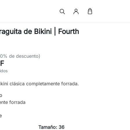
guita de Bikini | Fourth
50% de descuento)
HF
idos
ikini clásica completamente forrada.
co
nte forrada
e
Tamaño: 36