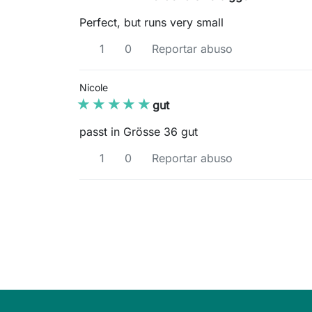
Perfect, but runs very small
1
0
Reportar abuso
Nicole
★★★★★
★★★★★
gut
passt in Grösse 36 gut
1
0
Reportar abuso