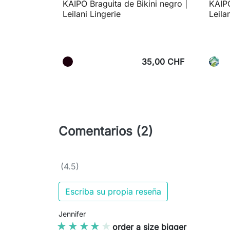
KAIPO Braguita de Bikini negro |
KAIPO
Leilani Lingerie
Leila
35,00 CHF
Comentarios (2)
(4.5)
Escriba su propia reseña
Jennifer
★★★★★
★★★★★
order a size bigger