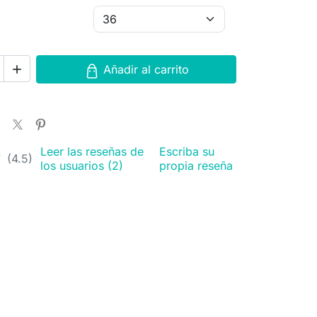
Añadir al carrito

Leer las reseñas de
Escriba su
★
★
(4.5)
los usuarios (2)
propia reseña