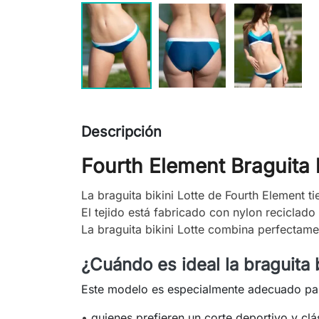
Descripción
Fourth Element Braguita b
La braguita bikini Lotte de Fourth Element
El tejido está fabricado con nylon reciclad
La braguita bikini Lotte combina perfectamen
¿Cuándo es ideal la braguita b
Este modelo es especialmente adecuado pa
•
quienes prefieren un corte deportivo y clá