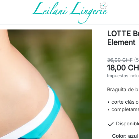
LOTTE Bra
Element
36,00 CHF
(
18,00 C
Impuestos inclu
Braguita de b
• corte clási
• completame

Disponibl
Color: azul