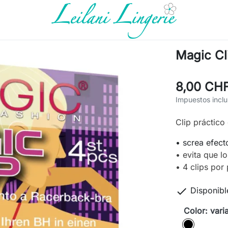
Magic Cl
8,00 CH
Impuestos inclu
Clip práctico
• screa efect
• evita que lo
• 4 clips por

Disponibl
Color: vari
variado