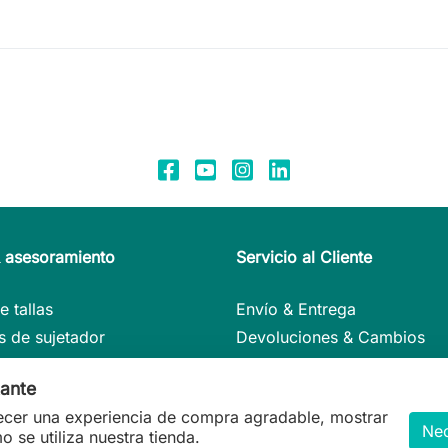
& asesoramiento
Servicio al Cliente
e tallas
Envío & Entrega
 de sujetador
Devoluciones & Cambios
jos de cuidado
Métodos de pago
tante
s en detalle
Mi cuenta
cer una experiencia de compra agradable, mostrar
e regalo
Contacto
Nec
se utiliza nuestra tienda.