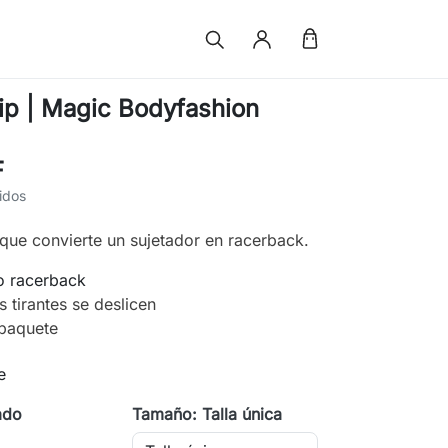
ip | Magic Bodyfashion
F
idos
 que convierte un sujetador en racerback.
o racerback
s tirantes se deslicen
 paquete
e
ado
Tamaño: Talla única