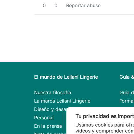
0
0
Reportar abuso
El mundo de Leilani Lingerie
Guía 
Nuestra filosofía
Guía d
La marca Leilani Lingerie
Formas
Diseño y desarrollo
Conse
Tu privacidad es impor
Personal
Modelo
Usamos cookies para ofre
En la prensa
Guía d
videos y comprender cómo 