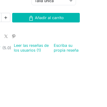
Añadir al carrito

Leer las reseñas de
Escriba su
★
★
(5.0)
los usuarios (1)
propia reseña